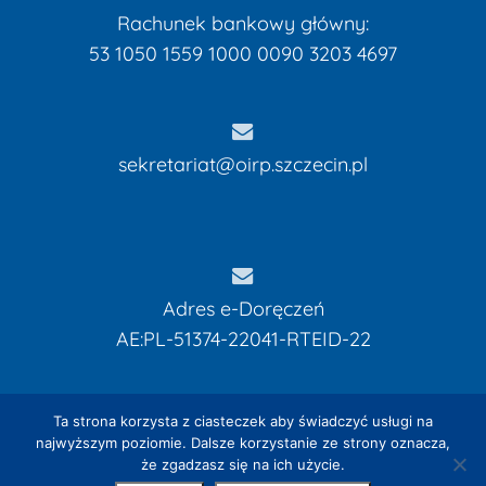
Rachunek bankowy główny:
53 1050 1559 1000 0090 3203 4697
sekretariat@oirp.szczecin.pl
Adres e-Doręczeń
AE:PL-51374-22041-RTEID-22
Kwota:
0,00
zł
Ta strona korzysta z ciasteczek aby świadczyć usługi na
najwyższym poziomie. Dalsze korzystanie ze strony oznacza,
że zgadzasz się na ich użycie.
Zobacz Koszyk
Zamówienie
© 2026 OIRP w Szczecinie. Designed by
EXPROMO - Strony