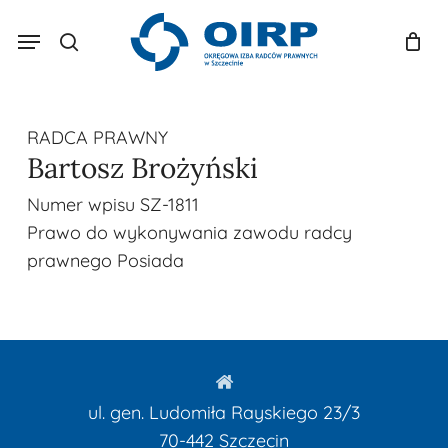
Skip
Menu
to
search
Koszyk
Zamknij
koszyk
main
content
RADCA PRAWNY
Bartosz Brożyński
Numer wpisu
SZ-1811
Prawo do wykonywania zawodu radcy
prawnego
Posiada
ul. gen. Ludomiła Rayskiego 23/3
70-442
Szczecin