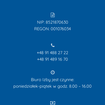
NIP: 8521870630
REGON: 001076034
Brak produktów w koszyku.
Przejdź Do Strony
+48 91 488 27 22
Glównej
+48 91 489 16 70
Biuro Izby jest czynne:
poniedziałek-piątek w godz. 8.00 – 16.00