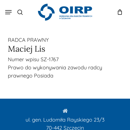
Skip
Menu
to
search
Koszyk
Zamknij
koszyk
main
content
RADCA PRAWNY
Maciej Lis
Numer wpisu
SZ-1767
Prawo do wykonywania zawodu radcy
prawnego
Posiada
ul. gen. Ludomiła Rayskiego 23/3
70-442
Szczecin