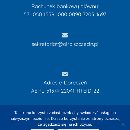
Rachunek bankowy główny:
53 1050 1559 1000 0090 3203 4697
sekretariat@oirp.szczecin.pl
Brak produktów w koszyku.
Adres e-Doręczeń
AE:PL-51374-22041-RTEID-22
Przejdź Do Strony
Glównej
Kwota:
0,00
zł
Ta strona korzysta z ciasteczek aby świadczyć usługi na
najwyższym poziomie. Dalsze korzystanie ze strony oznacza,
że zgadzasz się na ich użycie.
Zobacz Koszyk
Zamówienie
© 2026 OIRP w Szczecinie. Designed by
EXPROMO - Strony