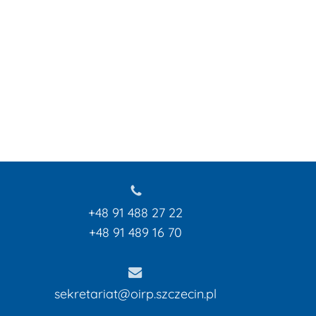
+48 91 488 27 22
+48 91 489 16 70
k produktów w koszyku.
sekretariat@oirp.szczecin.pl
Przejdź Do Strony Glównej