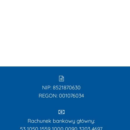
NIP: 8521870630
REGON: 001076034
Bra
Rachunek bankowy główny:
53 1050 1559 1000 0090 3203 4697