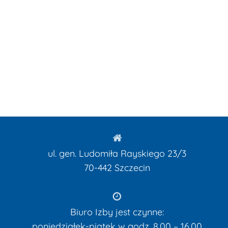
ul. gen. Ludomiła Rayskiego 23/3
70-442
Szczecin
Biuro Izby jest czynne:
poniedziałek-piątek w godz. 8.00 – 16.00