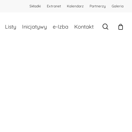
Składki
Extranet
Kalendarz
Partnerzy
Galeria
Zamknij
koszyk
search
Listy
Inicjatywy
e-Izba
Kontakt