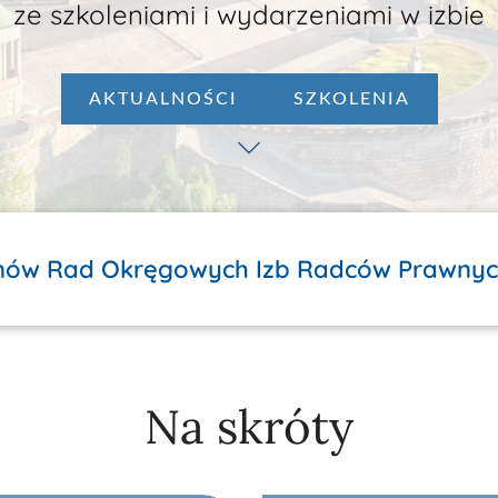
o szczegółowe informacje dotyczące pro
DLA RADCÓW
 Rad Okręgowych Izb Radców Prawnych
Na skróty