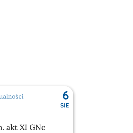
6
ualności
SIE
n. akt XI GNc