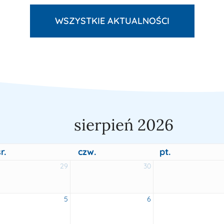
WSZYSTKIE AKTUALNOŚCI
sierpień 2026
r.
czw.
pt.
29
30
5
6