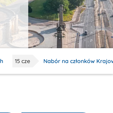
fesji
15 cze
Nabór na członków Krajowej I