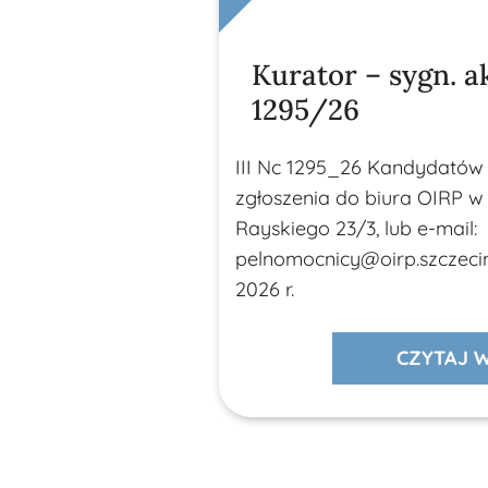
Kurator – sygn. ak
1295/26
III Nc 1295_26 Kandydatów
zgłoszenia do biura OIRP w S
Rayskiego 23/3, lub e-mail:
pelnomocnicy@oirp.szczecin.
2026 r.
CZYTAJ W