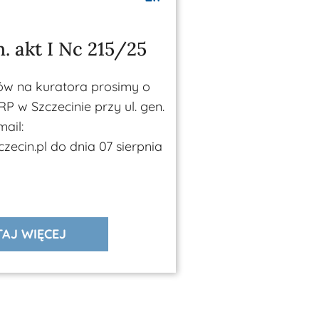
. akt I Nc 215/25
ów na kuratora prosimy o
RP w Szczecinie przy ul. gen.
ail:
ecin.pl do dnia 07 sierpnia
AJ WIĘCEJ