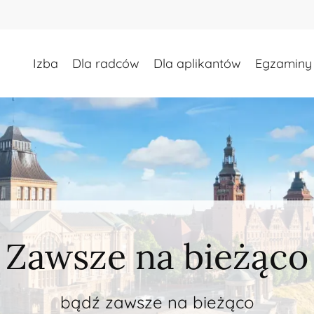
Koszyk
Izba
Dla radców
Dla aplikantów
Egzaminy
Strefa dla radców
od rozległych szkoleń zawodowych