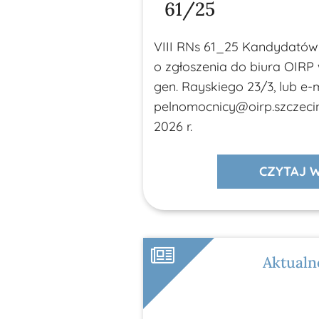
61/25
VIII RNs 61_25 Kandydatów
o zgłoszenia do biura OIRP w
gen. Rayskiego 23/3, lub e-m
pelnomocnicy@oirp.szczecin.
2026 r.
CZYTAJ W
Aktualn