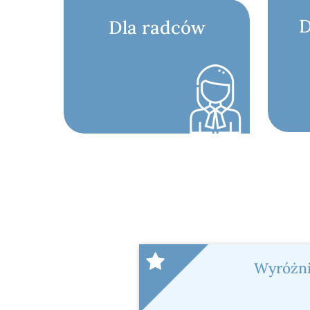
D
Dla radców
Wyróżn