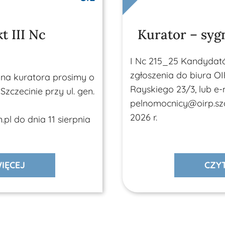
t III Nc
Kurator – sygn
I Nc 215_25 Kandydat
zgłoszenia do biura OI
 na kuratora prosimy o
Rayskiego 23/3, lub e-m
zczecinie przy ul. gen.
pelnomocnicy@oirp.szcz
2026 r.
pl do dnia 11 sierpnia
IĘCEJ
CZYT