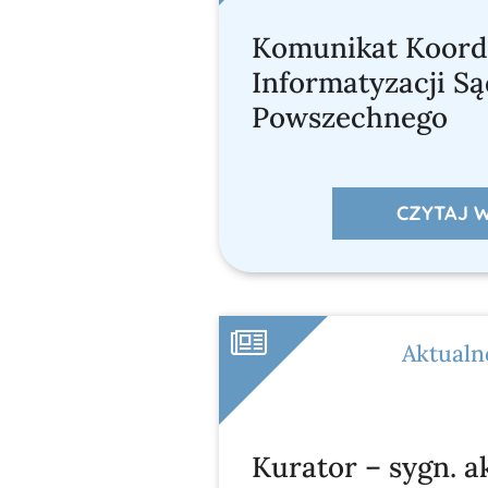
Komunikat Koord
Informatyzacji S
Powszechnego
CZYTAJ W
Aktualn
Kurator – sygn. a