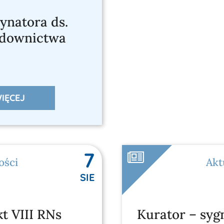
ynatora ds.
ądownictwa
IĘCEJ
7
ości
Akt
SIE
kt VIII RNs
Kurator – syg