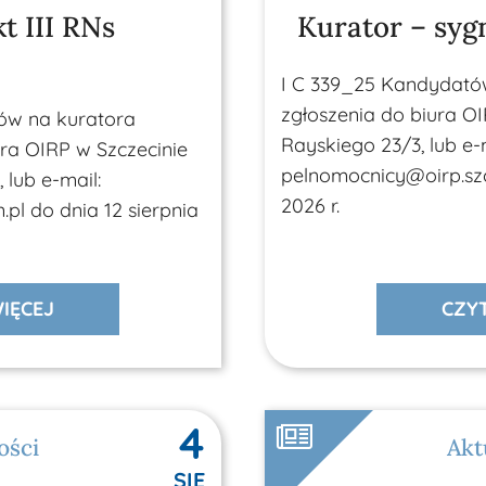
t III RNs
Kurator – sygn
I C 339_25 Kandydató
zgłoszenia do biura OI
tów na kuratora
Rayskiego 23/3, lub e-m
ura OIRP w Szczecinie
pelnomocnicy@oirp.szcz
 lub e-mail:
2026 r.
pl do dnia 12 sierpnia
IĘCEJ
CZYT
4
ości
Akt
SIE