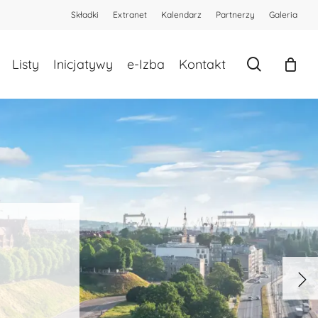
Składki
Extranet
Kalendarz
Partnerzy
Galeria
Zamknij
koszyk
search
Listy
Inicjatywy
e-Izba
Kontakt