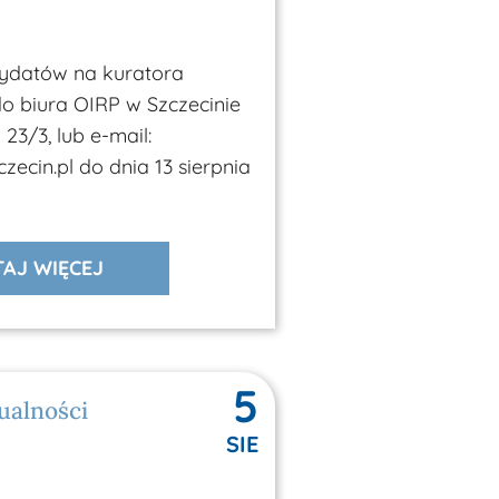
ydatów na kuratora
do biura OIRP w Szczecinie
 23/3, lub e-mail:
ecin.pl do dnia 13 sierpnia
AJ WIĘCEJ
5
ualności
k produktów w koszyku.
SIE
Przejdź Do Strony Glównej