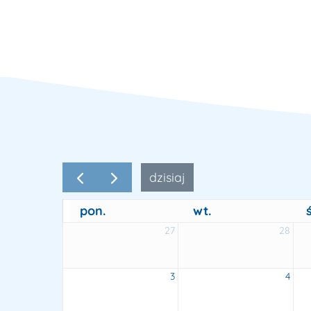
dzisiaj
pon.
wt.
ś
27
28
3
4