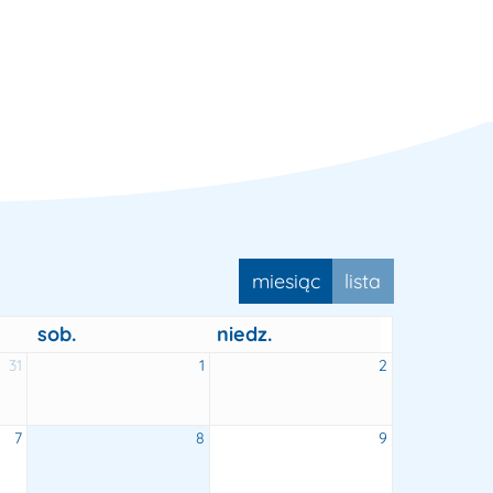
miesiąc
lista
sob.
niedz.
31
1
2
7
8
9