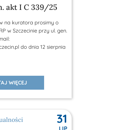
. akt I C 339/25
w na kuratora prosimy o
RP w Szczecinie przy ul. gen.
ail:
ecin.pl do dnia 12 sierpnia
AJ WIĘCEJ
31
ualności
LIP