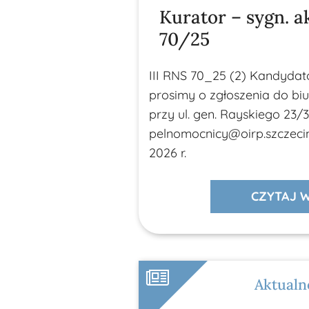
Kurator – sygn. ak
70/25
III RNS 70_25 (2) Kandyda
prosimy o zgłoszenia do bi
przy ul. gen. Rayskiego 23/3,
pelnomocnicy@oirp.szczecin.
2026 r.
CZYTAJ W
Aktualn