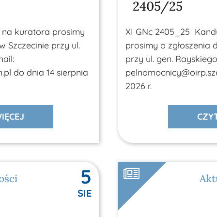
2405/25
 na kuratora prosimy
XI GNc 2405_25 Kand
 Szczecinie przy ul.
prosimy o zgłoszenia 
ail:
przy ul. gen. Rayskiego
pl do dnia 14 sierpnia
pelnomocnicy@oirp.szcz
2026 r.
IĘCEJ
CZYT
5
ości
Akt
Bra
SIE