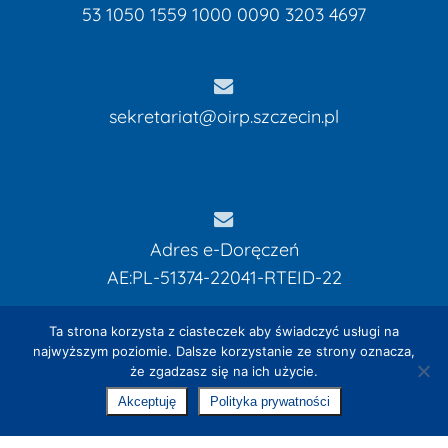
53 1050 1559 1000 0090 3203 4697
sekretariat@oirp.szczecin.pl
Adres e-Doręczeń
AE:PL-51374-22041-RTEID-22
Kwota:
0,00
zł
Ta strona korzysta z ciasteczek aby świadczyć usługi na
najwyższym poziomie. Dalsze korzystanie ze strony oznacza,
że zgadzasz się na ich użycie.
Zobacz Koszyk
Zamówienie
Akceptuję
Polityka prywatności
© 2026 OIRP w Szczecinie. Designed by
EXPROMO - Strony
internetowe Szczecin