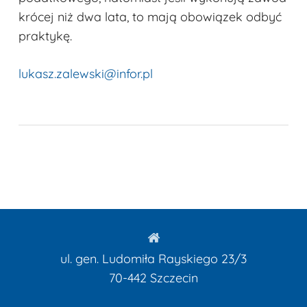
krócej niż dwa lata, to mają obowiązek odbyć
praktykę.
lukasz.zalewski@infor.pl
ul. gen. Ludomiła Rayskiego 23/3
70-442
Szczecin