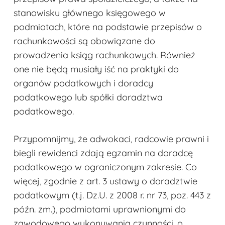
stanowisku głównego księgowego w
podmiotach, które na podstawie przepisów o
rachunkowości są obowiązane do
prowadzenia ksiąg rachunkowych. Również
one nie będą musiały iść na praktyki do
organów podatkowych i doradcy
podatkowego lub spółki doradztwa
podatkowego.
Przypomnijmy, że adwokaci, radcowie prawni i
biegli rewidenci zdają egzamin na doradcę
podatkowego w ograniczonym zakresie. Co
więcej, zgodnie z art. 3 ustawy o doradztwie
Brak produktów w koszyku.
podatkowym (t.j. Dz.U. z 2008 r. nr 73, poz. 443 z
późn. zm.), podmiotami uprawnionymi do
Przejdź Do Strony
Glównej
zawodowego wykonywania czynności, o