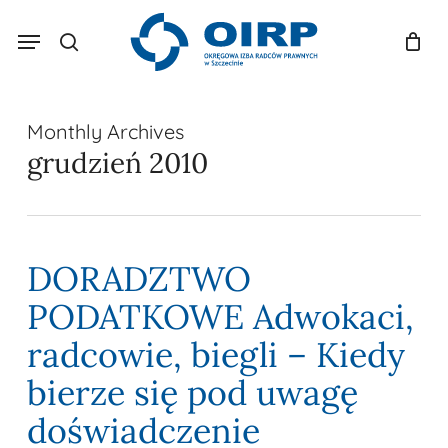
Skip
Menu
to
search
Koszyk
Zamknij
koszyk
main
content
Monthly Archives
grudzień 2010
DORADZTWO
PODATKOWE Adwokaci,
radcowie, biegli – Kiedy
bierze się pod uwagę
doświadczenie