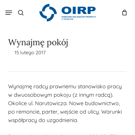
Skip
Menu
to
search
Koszyk
Zamknij
koszyk
main
content
Wynajmę pokój
15 lutego 2017
Wynajmę radcy prawnemu stanowisko pracy
w dwuosobowym pokoju (z innym radcą).
Okolice ul. Narutowicza. Nowe budownictwo,
po remoncie, parter, wejście od ulicy. Warunki
współpracy do uzgodnienia.